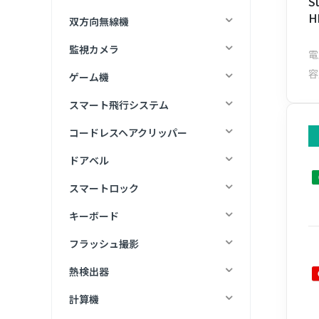
S
H
双方向無線機
監視カメラ
電
容
ゲーム機
スマート飛行システム
コードレスヘアクリッパー
ドアベル
スマートロック
キーボード
フラッシュ撮影
熱検出器
計算機