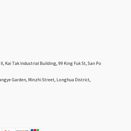
I, Kai Tak Industrial Building, 99 King Fuk St, San Po
angye Garden, Minzhi Street, Longhua District,
Australia
France
Czech Republic
Poland