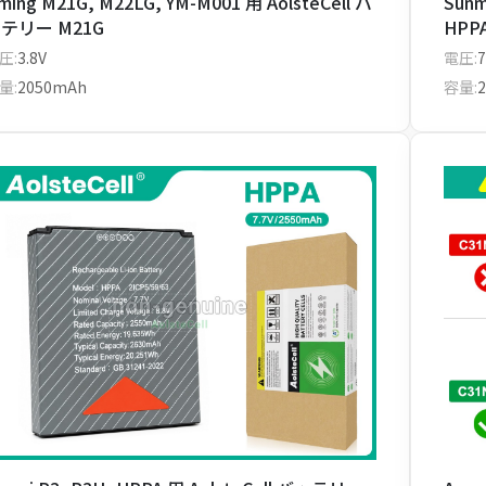
iming M21G, M22LG, YM-M001 用 AolsteCell バ
Sunm
テリー M21G
HPP
圧:
3.8V
電圧:
7
量:
2050mAh
容量: