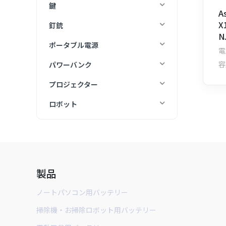
鍵
A
X
釘銃
N
ポータブル電源
V
電
A
容
パワーバンク
プロジェクター
ロボット
インテリジェントセキュリティ
製品
ノートパソコン用バッテリー
掃除機・お掃除ロボット用バッテリー