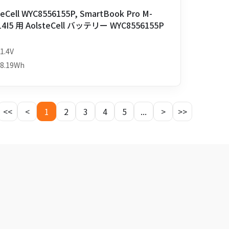
teCell WYC8556155P, SmartBook Pro M-
4I5 用 AolsteCell バッテリー WYC8556155P
1.4V
8.19Wh
<<
<
1
2
3
4
5
...
>
>>