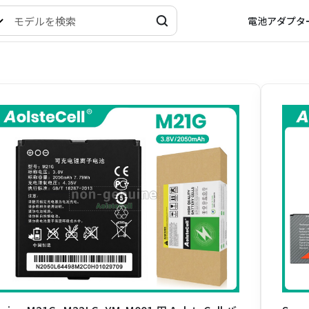
電池
アダプタ