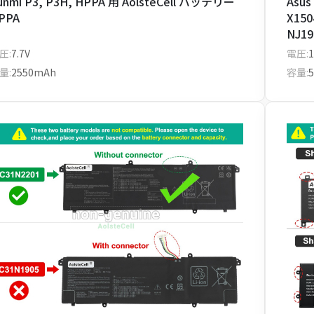
unmi P3, P3H, HPPA 用 AolsteCell バッテリー
Asus
PPA
X150
NJ19
Vivo
圧:
7.7V
電圧:
1
Aols
量:
2550mAh
容量: