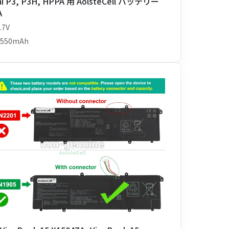
i P3, P3H, HPPA 用 AolsteCell バッテリー
A
.7V
2550mAh