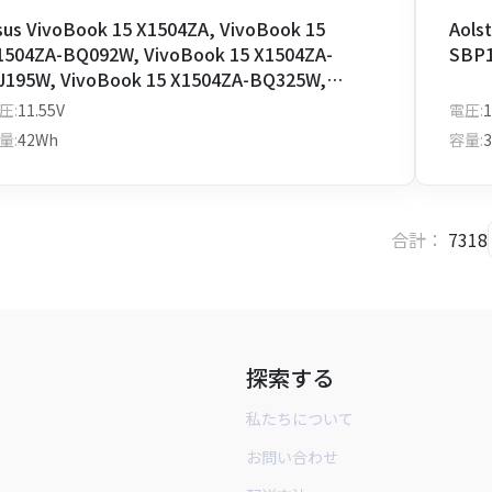
sus VivoBook 15 X1504ZA, VivoBook 15
Aols
1504ZA-BQ092W, VivoBook 15 X1504ZA-
SBP1
J195W, VivoBook 15 X1504ZA-BQ325W,
ivoBook 15 X1504ZA-NJ1065W-BE 用
圧:
11.55V
電圧:
1
olsteCell バッテリー C31N2201-T1
量:
42Wh
容量:
3
合計：
7318
探索する
私たちについて
お問い合わせ