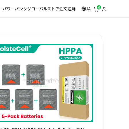
0
JA
ー
パワーバンク
グローバルストア
注文追跡