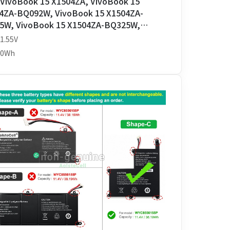
 VivoBook 15 X1504ZA, VivoBook 15
4ZA-BQ092W, VivoBook 15 X1504ZA-
5W, VivoBook 15 X1504ZA-BQ325W,
Book 15 X1504ZA-NJ1065W-BE 用
1.55V
teCell バッテリー C31N2201-T1
50Wh