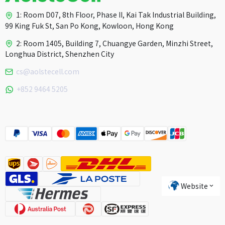
1: Room D07, 8th Floor, Phase II, Kai Tak Industrial Building,
99 King Fuk St, San Po Kong, Kowloon, Hong Kong
2: Room 1405, Building 7, Chuangye Garden, Minzhi Street,
Longhua District, Shenzhen City
cs@aolstecell.com
Australia
+852 9464 5205
France
Czech Republic
Poland
Website