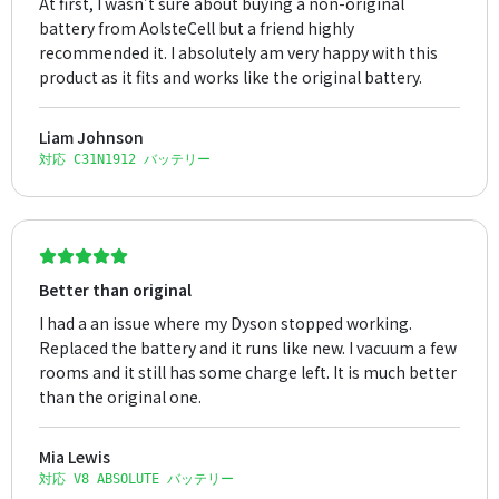
At first, I wasn’t sure about buying a non-original
battery from AolsteCell but a friend highly
recommended it. I absolutely am very happy with this
product as it fits and works like the original battery.
Liam Johnson
対応 C31N1912 バッテリー
Better than original
I had a an issue where my Dyson stopped working.
Replaced the battery and it runs like new. I vacuum a few
rooms and it still has some charge left. It is much better
than the original one.
Mia Lewis
対応 V8 ABSOLUTE バッテリー