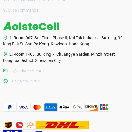
Vidéo de remplacement de batterie
Suivi de commande
1: Room D07, 8th Floor, Phase II, Kai Tak Industrial Building, 99
King Fuk St, San Po Kong, Kowloon, Hong Kong
2: Room 1405, Building 7, Chuangye Garden, Minzhi Street,
Longhua District, Shenzhen City
cs@aolstecell.com
Australia
+852 9464 5205
France
Czech Republic
Poland