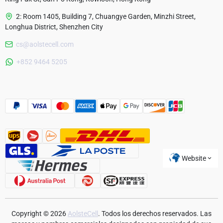
2: Room 1405, Building 7, Chuangye Garden, Minzhi Street,
Longhua District, Shenzhen City
cs@aolstecell.com
Australia
+852 9464 5205
France
Czech Republic
Poland
Website
Copyright © 2026
AolsteCell
. Todos los derechos reservados. Las